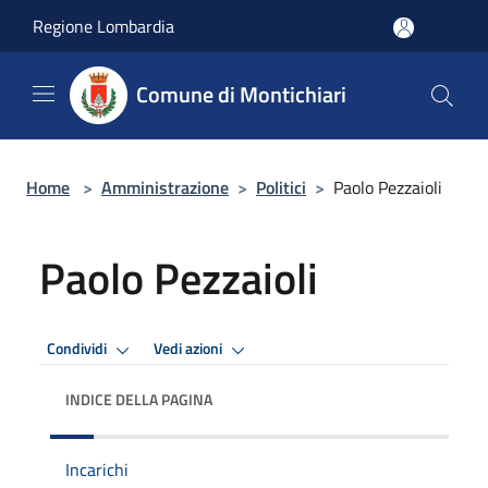
Salta al contenuto principale
Regione Lombardia
Comune di Montichiari
Home
>
Amministrazione
>
Politici
>
Paolo Pezzaioli
Paolo Pezzaioli
Condividi
Vedi azioni
INDICE DELLA PAGINA
Incarichi