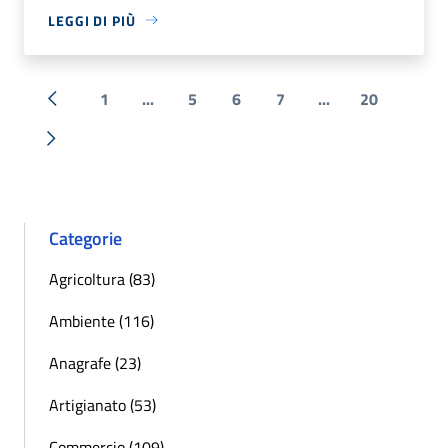
LEGGI DI PIÙ
1
...
5
6
7
...
20
« Precedente
Successiva »
Categorie
Agricoltura (83)
Ambiente (116)
Anagrafe (23)
Artigianato (53)
Commercio (109)