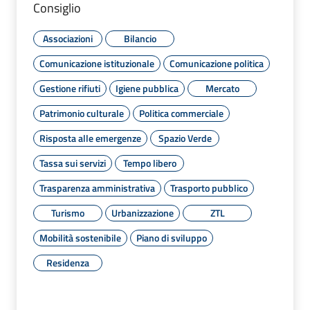
Consiglio
Associazioni
Bilancio
Comunicazione istituzionale
Comunicazione politica
Gestione rifiuti
Igiene pubblica
Mercato
Patrimonio culturale
Politica commerciale
Risposta alle emergenze
Spazio Verde
Tassa sui servizi
Tempo libero
Trasparenza amministrativa
Trasporto pubblico
Turismo
Urbanizzazione
ZTL
Mobilità sostenibile
Piano di sviluppo
Residenza