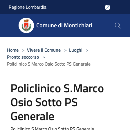
Salta al contenuto principale
Regione Lombardia
Comune di Montichiari
Home
>
Vivere il Comune
>
Luoghi
>
Pronto soccorso
>
Policlinico S.Marco Osio Sotto PS Generale
Policlinico S.Marco
Osio Sotto PS
Generale
Policlinico S.Marco Osio Sotto PS Generale