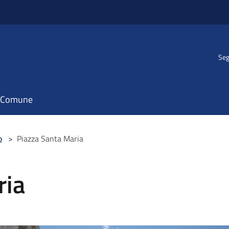
Seg
il Comune
o
>
Piazza Santa Maria
ria