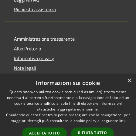
Richiesta assistenza
Amministrazione trasparente
Albo Pretorio
Informativa privacy
Note legali
Dichiarazione di accessibilità
×
Informazioni sui cookie
Whisteblowing
Questo sito web utilizza cookie tecnici (ed assimilati) strettamente
necessari al corretto funzionamento e alla navigazione del sito ed un
cookie tecnico analitico al solo fine di elaborare informazioni
statistiche, aggregate ed anonime.
Chiudendo questa finestra si potrà proseguire con la navigazione, per
RSS
Copyright © 2026 • Comune di
maggiori dettagli può consultare la cookie policy al seguente
link
Accessibilità
Montichiari • Powered by
Privacy
Municipium
Accesso
•
RIFIUTA TUTTO
ACCETTA TUTTO