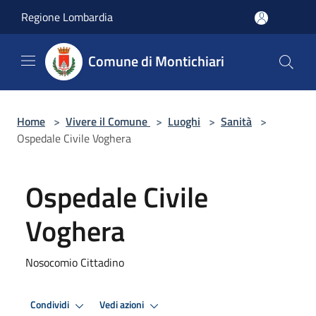
Salta al contenuto principale
Regione Lombardia
Comune di Montichiari
Home
>
Vivere il Comune
>
Luoghi
>
Sanità
>
Ospedale Civile Voghera
Ospedale Civile
Voghera
Nosocomio Cittadino
Condividi
Vedi azioni