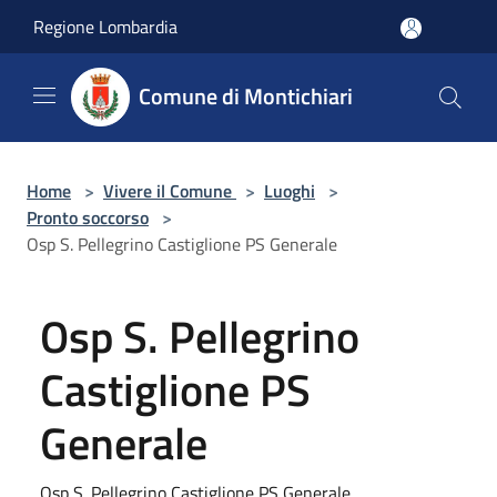
Salta al contenuto principale
Regione Lombardia
Comune di Montichiari
Home
>
Vivere il Comune
>
Luoghi
>
Pronto soccorso
>
Osp S. Pellegrino Castiglione PS Generale
Osp S. Pellegrino
Castiglione PS
Generale
Osp S. Pellegrino Castiglione PS Generale