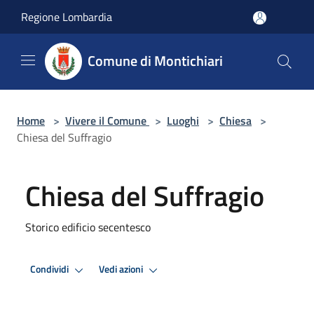
Salta al contenuto principale
Regione Lombardia
Comune di Montichiari
Home
>
Vivere il Comune
>
Luoghi
>
Chiesa
>
Chiesa del Suffragio
Chiesa del Suffragio
Storico edificio secentesco
Condividi
Vedi azioni