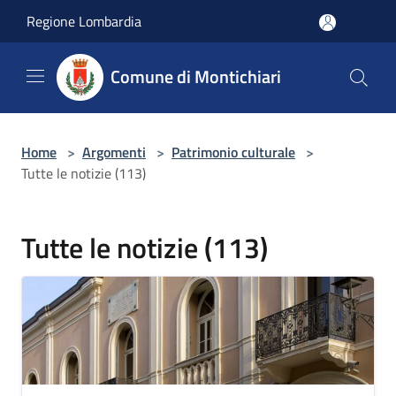
Salta al contenuto principale
Regione Lombardia
Comune di Montichiari
Home
>
Argomenti
>
Patrimonio culturale
>
Tutte le notizie (113)
Tutte le notizie (113)