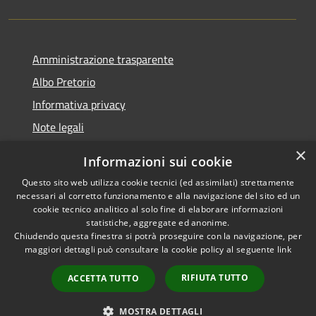
Amministrazione trasparente
Albo Pretorio
Informativa privacy
Note legali
Dichiarazione di accessibilità
×
Informazioni sui cookie
Whisteblowing
Questo sito web utilizza cookie tecnici (ed assimilati) strettamente
necessari al corretto funzionamento e alla navigazione del sito ed un
cookie tecnico analitico al solo fine di elaborare informazioni
statistiche, aggregate ed anonime.
Chiudendo questa finestra si potrà proseguire con la navigazione, per
RSS
Copyright © 2026 • Comune di
maggiori dettagli può consultare la cookie policy al seguente
link
Accessibilità
Montichiari • Powered by
Privacy
Municipium
Accesso
•
RIFIUTA TUTTO
ACCETTA TUTTO
Cookie
redazione
Mappa del sito
MOSTRA DETTAGLI