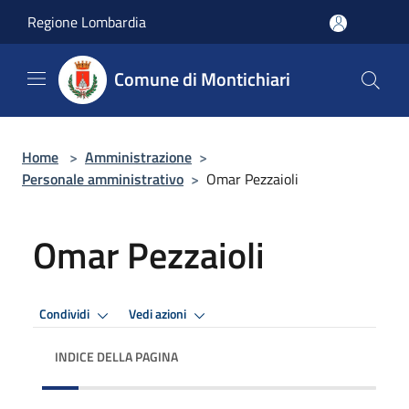
Salta al contenuto principale
Regione Lombardia
Comune di Montichiari
Home
>
Amministrazione
>
Personale amministrativo
>
Omar Pezzaioli
Omar Pezzaioli
Condividi
Vedi azioni
INDICE DELLA PAGINA