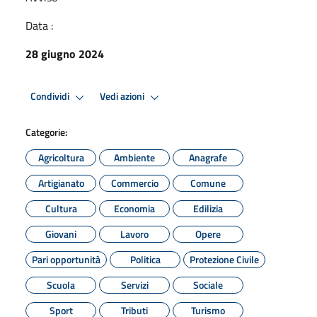
Data :
28 giugno 2024
Condividi
Vedi azioni
Categorie:
Agricoltura
Ambiente
Anagrafe
Artigianato
Commercio
Comune
Cultura
Economia
Edilizia
Giovani
Lavoro
Opere
Pari opportunità
Politica
Protezione Civile
Scuola
Servizi
Sociale
Sport
Tributi
Turismo