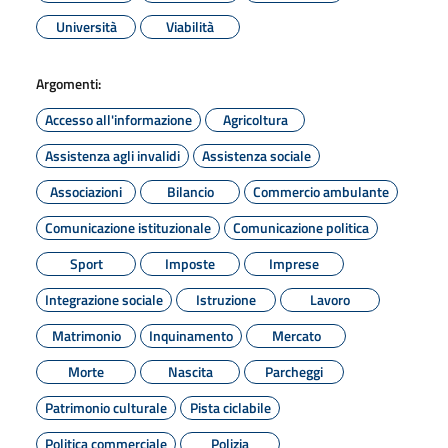
Università
Viabilità
Argomenti:
Accesso all'informazione
Agricoltura
Assistenza agli invalidi
Assistenza sociale
Associazioni
Bilancio
Commercio ambulante
Comunicazione istituzionale
Comunicazione politica
Sport
Imposte
Imprese
Integrazione sociale
Istruzione
Lavoro
Matrimonio
Inquinamento
Mercato
Morte
Nascita
Parcheggi
Patrimonio culturale
Pista ciclabile
Politica commerciale
Polizia