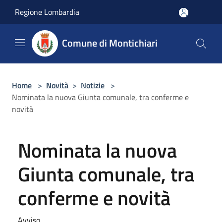
Salta al contenuto principale
Regione Lombardia
Comune di Montichiari
Home
>
Novità
>
Notizie
>
Nominata la nuova Giunta comunale, tra conferme e
novità
Nominata la nuova
Giunta comunale, tra
conferme e novità
Avviso