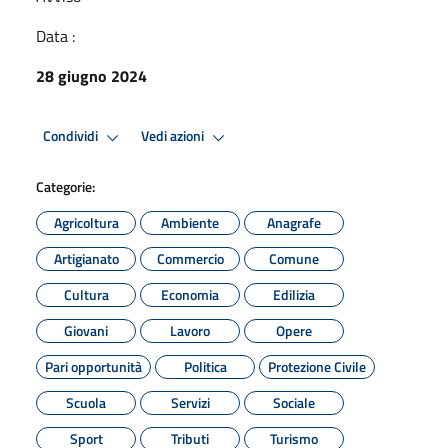
Data :
28 giugno 2024
Condividi
Vedi azioni
Categorie:
Agricoltura
Ambiente
Anagrafe
Artigianato
Commercio
Comune
Cultura
Economia
Edilizia
Giovani
Lavoro
Opere
Pari opportunità
Politica
Protezione Civile
Scuola
Servizi
Sociale
Sport
Tributi
Turismo