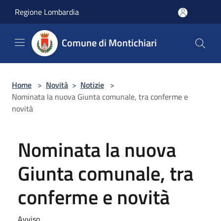
Salta al contenuto principale
Regione Lombardia
Comune di Montichiari
Home
>
Novità
>
Notizie
>
Nominata la nuova Giunta comunale, tra conferme e
novità
Nominata la nuova
Giunta comunale, tra
conferme e novità
Avviso