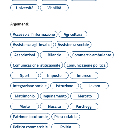
Università
Viabilità
Argomenti:
Accesso all'informazione
Agricoltura
Assistenza agli invalidi
Assistenza sociale
Associazioni
Bilancio
Commercio ambulante
Comunicazione istituzionale
Comunicazione politica
Sport
Imposte
Imprese
Integrazione sociale
Istruzione
Lavoro
Matrimonio
Inquinamento
Mercato
Morte
Nascita
Parcheggi
Patrimonio culturale
Pista ciclabile
Politica commerciale
Polizia