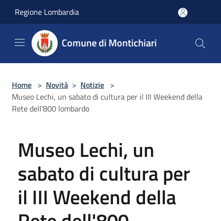
Salta al contenuto principale
Regione Lombardia
Comune di Montichiari
Home
>
Novità
>
Notizie
>
Museo Lechi, un sabato di cultura per il III Weekend della
Rete dell'800 lombardo
Museo Lechi, un
sabato di cultura per
il III Weekend della
Rete dell'800