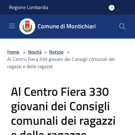
Salta al contenuto principale
Regione Lombardia
Comune di Montichiari
Home
>
Novità
>
Notizie
>
Al Centro Fiera 330 giovani dei Consigli comunali dei
ragazzi e delle ragazze
Al Centro Fiera 330
giovani dei Consigli
comunali dei ragazzi
e delle ragazze