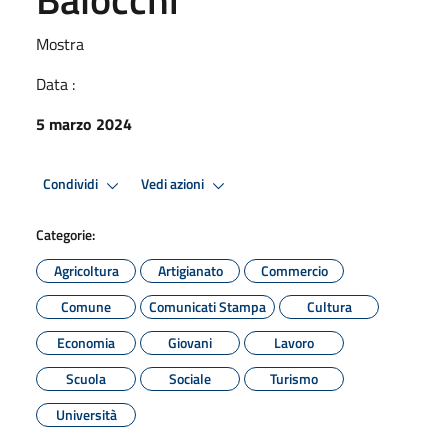
Mostra
Data :
5 marzo 2024
Condividi
Vedi azioni
Categorie:
Agricoltura
Artigianato
Commercio
Comune
Comunicati Stampa
Cultura
Economia
Giovani
Lavoro
Scuola
Sociale
Turismo
Università