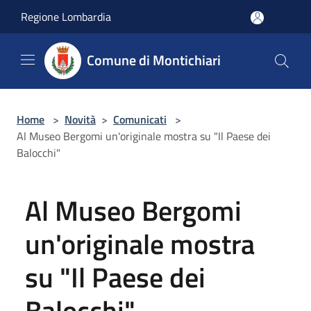
Salta al contenuto principale
Regione Lombardia
Comune di Montichiari
Home
>
Novità
>
Comunicati
>
Al Museo Bergomi un'originale mostra su "Il Paese dei
Balocchi"
Al Museo Bergomi
un'originale mostra
su "Il Paese dei
Balocchi"