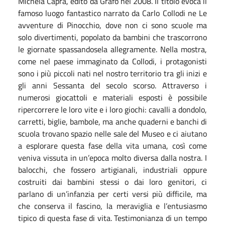
Michela Capra, edito da Grafo nel 2008. Il titolo evoca il
famoso luogo fantastico narrato da Carlo Collodi ne Le
avventure di Pinocchio, dove non ci sono scuole ma
solo divertimenti, popolato da bambini che trascorrono
le giornate spassandosela allegramente. Nella mostra,
come nel paese immaginato da Collodi, i protagonisti
sono i più piccoli nati nel nostro territorio tra gli inizi e
gli anni Sessanta del secolo scorso. Attraverso i
numerosi giocattoli e materiali esposti è possibile
ripercorrere le loro vite e i loro giochi: cavalli a dondolo,
carretti, biglie, bambole, ma anche quaderni e banchi di
scuola trovano spazio nelle sale del Museo e ci aiutano
a esplorare questa fase della vita umana, così come
veniva vissuta in un’epoca molto diversa dalla nostra. I
balocchi, che fossero artigianali, industriali oppure
costruiti dai bambini stessi o dai loro genitori, ci
parlano di un’infanzia per certi versi più difficile, ma
che conserva il fascino, la meraviglia e l’entusiasmo
tipico di questa fase di vita. Testimonianza di un tempo