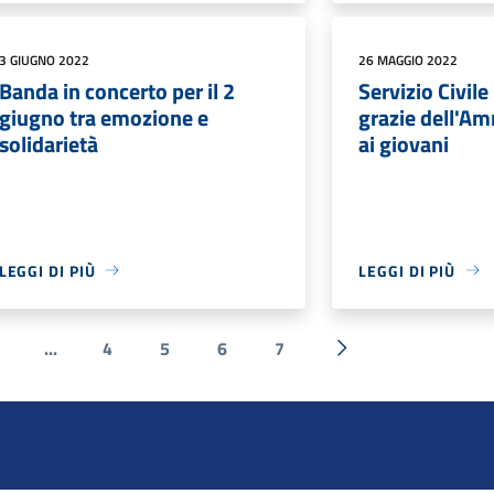
3 GIUGNO 2022
26 MAGGIO 2022
Banda in concerto per il 2
Servizio Civile
giugno tra emozione e
grazie dell'A
solidarietà
ai giovani
LEGGI DI PIÙ
LEGGI DI PIÙ
...
4
5
6
7
ente
Successiva »