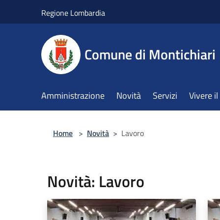
Salta al contenuto principale
Regione Lombardia
Comune di Montichiari
Amministrazione
Novità
Servizi
Vivere 
Home
>
Novità
>
Lavoro
Novità: Lavoro