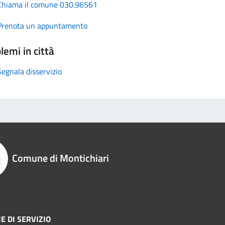
Chiama il comune 030.96561
Prenota un appuntamento
lemi in città
Segnala disservizio
Comune di Montichiari
E DI SERVIZIO