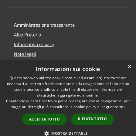
Amministrazione trasparente
Albo Pretorio
Informativa privacy
Note legali
Dichiarazione di accessibilità
×
Informazioni sui cookie
Whisteblowing
Questo sito web utilizza cookie tecnici (ed assimilati) strettamente
necessari al corretto funzionamento e alla navigazione del sito ed un
cookie tecnico analitico al solo fine di elaborare informazioni
statistiche, aggregate ed anonime.
Chiudendo questa finestra si potrà proseguire con la navigazione, per
RSS
Copyright © 2026 • Comune di
maggiori dettagli può consultare la cookie policy al seguente
link
Accessibilità
Montichiari • Powered by
Privacy
Municipium
Accesso
•
RIFIUTA TUTTO
ACCETTA TUTTO
Cookie
redazione
Mappa del sito
MOSTRA DETTAGLI