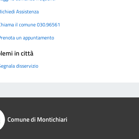
Richiedi Assistenza
Chiama il comune 030.96561
Prenota un appuntamento
lemi in città
Segnala disservizio
Comune di Montichiari