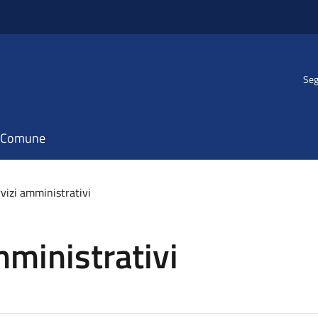
Seg
il Comune
rvizi amministrativi
mministrativi