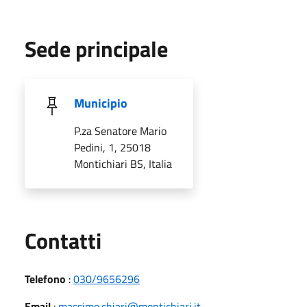
Sede principale
Municipio
P.za Senatore Mario
Pedini, 1, 25018
Montichiari BS, Italia
Utili
Contatti
Telefono
:
030/9656296
Email
:
massimo.chiari@montichiari.it