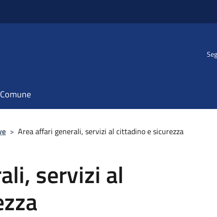
Seg
il Comune
ve
>
Area affari generali, servizi al cittadino e sicurezza
li, servizi al
ezza