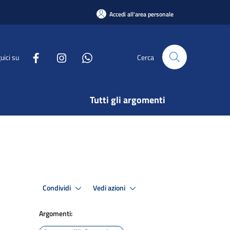
Accedi all'area personale
uici su
Cerca
Tutti gli argomenti
Condividi
Vedi azioni
Argomenti: