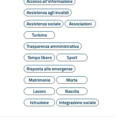
Accesso all'informazione
Assistenza agli invalidi
Assistenza sociale
Associazioni
Turismo
Trasparenza amministrativa
Tempo libero
Sport
Risposta alle emergenze
Matrimonio
Morte
Lavoro
Nascita
Istruzione
Integrazione sociale