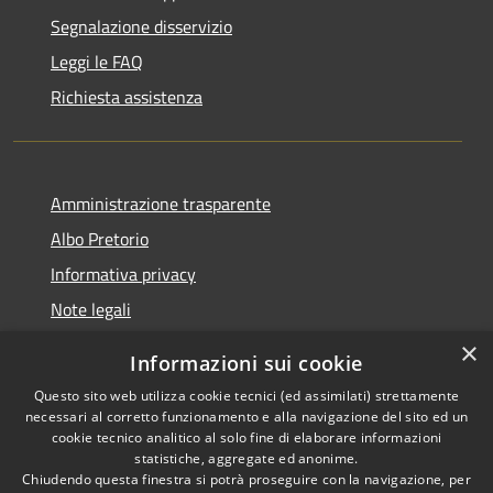
Segnalazione disservizio
Leggi le FAQ
Richiesta assistenza
Amministrazione trasparente
Albo Pretorio
Informativa privacy
Note legali
Dichiarazione di accessibilità
×
Informazioni sui cookie
Whisteblowing
Questo sito web utilizza cookie tecnici (ed assimilati) strettamente
necessari al corretto funzionamento e alla navigazione del sito ed un
cookie tecnico analitico al solo fine di elaborare informazioni
statistiche, aggregate ed anonime.
Chiudendo questa finestra si potrà proseguire con la navigazione, per
RSS
Copyright © 2026 • Comune di