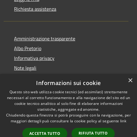
Richiesta assistenza
Amministrazione trasparente
Albo Pretorio
Informativa privacy
Note legali
Dichiarazione di accessibilità
×
Informazioni sui cookie
Whisteblowing
Questo sito web utilizza cookie tecnici (ed assimilati) strettamente
necessari al corretto funzionamento e alla navigazione del sito ed un
cookie tecnico analitico al solo fine di elaborare informazioni
statistiche, aggregate ed anonime.
Chiudendo questa finestra si potrà proseguire con la navigazione, per
RSS
Copyright © 2026 • Comune di
maggiori dettagli può consultare la cookie policy al seguente
link
Accessibilità
Montichiari • Powered by
Privacy
Municipium
Accesso
•
RIFIUTA TUTTO
ACCETTA TUTTO