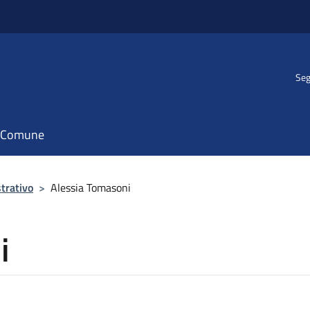
Seg
il Comune
trativo
>
Alessia Tomasoni
i