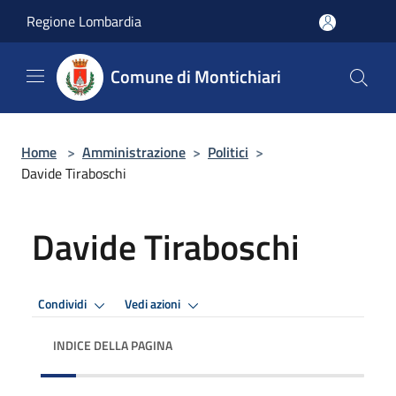
Salta al contenuto principale
Regione Lombardia
Comune di Montichiari
Home
>
Amministrazione
>
Politici
>
Davide Tiraboschi
Davide Tiraboschi
Condividi
Vedi azioni
INDICE DELLA PAGINA