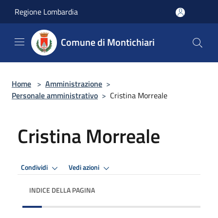
Salta al contenuto principale
Regione Lombardia
Comune di Montichiari
Home
>
Amministrazione
>
Personale amministrativo
>
Cristina Morreale
Cristina Morreale
Condividi
Vedi azioni
INDICE DELLA PAGINA