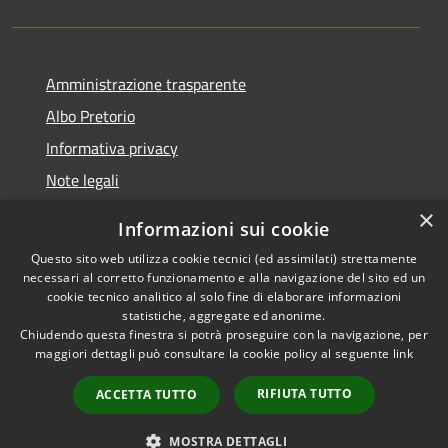
Amministrazione trasparente
Albo Pretorio
Informativa privacy
Note legali
Dichiarazione di accessibilità
×
Informazioni sui cookie
Whisteblowing
Questo sito web utilizza cookie tecnici (ed assimilati) strettamente
necessari al corretto funzionamento e alla navigazione del sito ed un
cookie tecnico analitico al solo fine di elaborare informazioni
statistiche, aggregate ed anonime.
Chiudendo questa finestra si potrà proseguire con la navigazione, per
RSS
Copyright © 2026 • Comune di
maggiori dettagli può consultare la cookie policy al seguente
link
Accessibilità
Montichiari • Powered by
Privacy
Municipium
Accesso
•
RIFIUTA TUTTO
ACCETTA TUTTO
Cookie
redazione
Mappa del sito
MOSTRA DETTAGLI