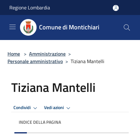
Salta al contenuto principale
Regione Lombardia
Comune di Montichiari
Home
>
Amministrazione
>
Personale amministrativo
>
Tiziana Mantelli
Tiziana Mantelli
Condividi
Vedi azioni
INDICE DELLA PAGINA