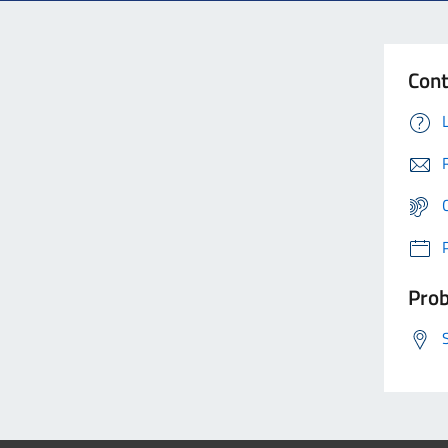
Cont
Prob