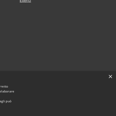
Eventi
×
rretto
 elaborare
agli può