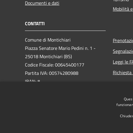
Documenti e dati
Mobilità e
CONTATTI
Comune di Montichiari
Prenotaz
Piazza Senatore Mario Pedini n. 1 -
Segnalazi
25018 Montichiari (BS)
Leggi le 
Codice Fiscale: 00645400177
Richiesta
Partita IVA: 00574280988
IBAN: #
PEC:
Quest
ufficio.protocollo@cert.montichiari.it
funzionam
Centralino Unico: 030.96561
Chiuden