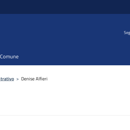
Seg
il Comune
trativo
>
Denise Alfieri