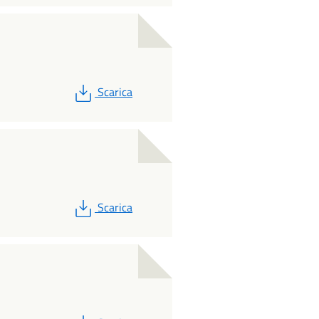
PDF
Scarica
PDF
Scarica