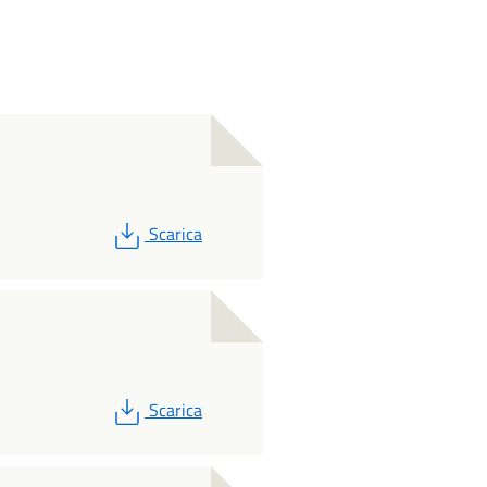
PDF
Scarica
PDF
Scarica