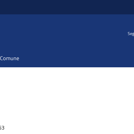
Seg
il Comune
53