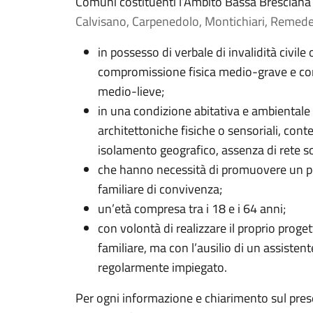
Comuni costituenti l’Ambito Bassa Bresciana 
Calvisano, Carpenedolo, Montichiari, Remede
in possesso di verbale di invalidità civil
compromissione fisica medio-grave e com
medio-lieve;
in una condizione abitativa e ambientale c
architettoniche fisiche o sensoriali, contes
isolamento geografico, assenza di rete so
che hanno necessità di promuovere un p
familiare di convivenza;
un’età compresa tra i 18 e i 64 anni;
con volontà di realizzare il proprio proge
familiare, ma con l’ausilio di un assist
regolarmente impiegato.
Per ogni informazione e chiarimento sul pres