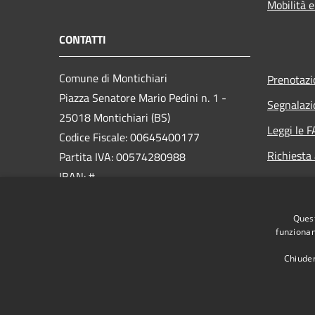
Mobilità e
CONTATTI
Comune di Montichiari
Prenotaz
Piazza Senatore Mario Pedini n. 1 -
Segnalazi
25018 Montichiari (BS)
Leggi le 
Codice Fiscale: 00645400177
Richiesta
Partita IVA: 00574280988
IBAN: #
PEC:
Quest
ufficio.protocollo@cert.montichiari.it
funzionam
Centralino Unico: 030.96561
Chiuden