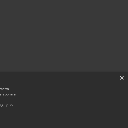
×
rretto
 elaborare
agli può