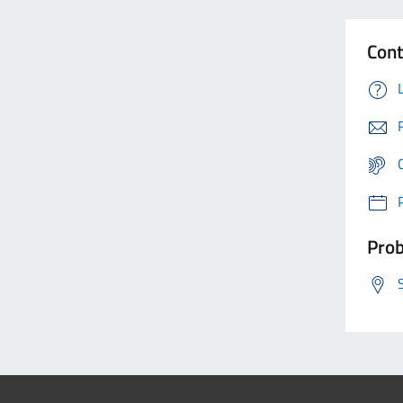
Cont
Prob