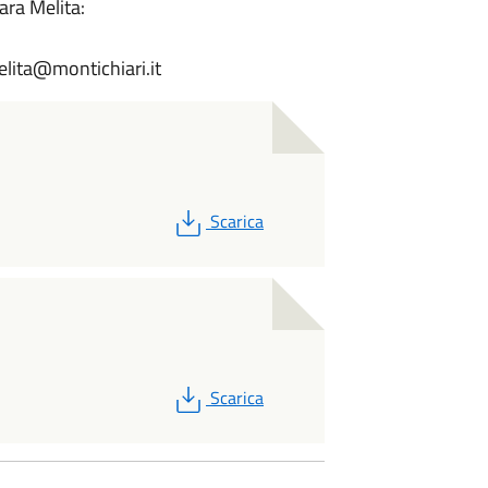
ara Melita:
melita@montichiari.it
PDF
Scarica
PDF
Scarica