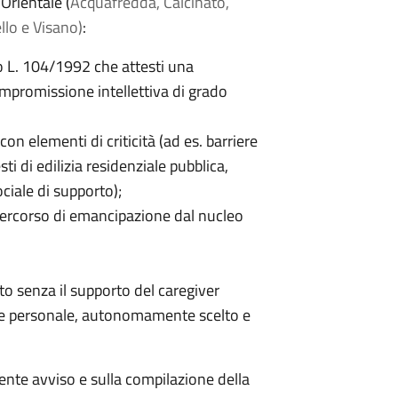
Orientale (
Acquafredda, Calcinato,
llo e Visano)
:
e o L. 104/1992 che attesti una
promissione intellettiva di grado
on elementi di criticità (ad es. barriere
ti di edilizia residenziale pubblica,
ciale di supporto);
ercorso di emancipazione dal nucleo
tto senza il supporto del caregiver
ente personale, autonomamente scelto e
ente avviso e sulla compilazione della