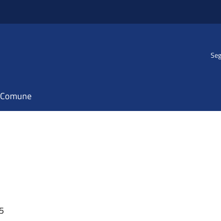
Seg
il Comune
55