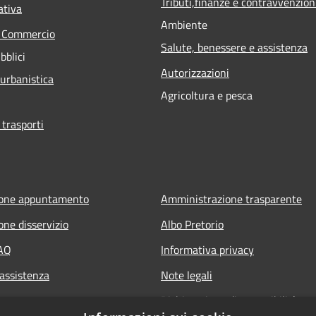
Tributi,finanze e contravvenzion
ativa
Ambiente
e Commercio
Salute, benessere e assistenza
bblici
Autorizzazioni
 urbanistica
Agricoltura e pesca
 trasporti
ione appuntamento
Amministrazione trasparente
one disservizio
Albo Pretorio
FAQ
Informativa privacy
 assistenza
Note legali
Dichiarazione di accessibilità