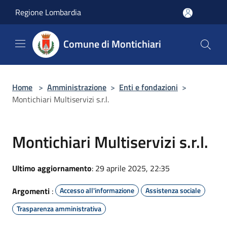
Salta al contenuto principale
Regione Lombardia
Comune di Montichiari
Home
>
Amministrazione
>
Enti e fondazioni
>
Montichiari Multiservizi s.r.l.
Montichiari Multiservizi s.r.l.
Ultimo aggiornamento
: 29 aprile 2025, 22:35
Argomenti
:
Accesso all'informazione
Assistenza sociale
Trasparenza amministrativa