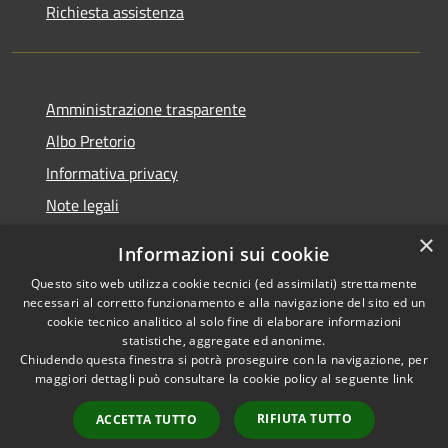
Richiesta assistenza
Amministrazione trasparente
Albo Pretorio
Informativa privacy
Note legali
Dichiarazione di accessibilità
×
Informazioni sui cookie
Whisteblowing
Questo sito web utilizza cookie tecnici (ed assimilati) strettamente
necessari al corretto funzionamento e alla navigazione del sito ed un
cookie tecnico analitico al solo fine di elaborare informazioni
statistiche, aggregate ed anonime.
Chiudendo questa finestra si potrà proseguire con la navigazione, per
RSS
Copyright © 2026 • Comune di
maggiori dettagli può consultare la cookie policy al seguente
link
Accessibilità
Montichiari • Powered by
Privacy
Municipium
Accesso
•
RIFIUTA TUTTO
ACCETTA TUTTO
Cookie
redazione