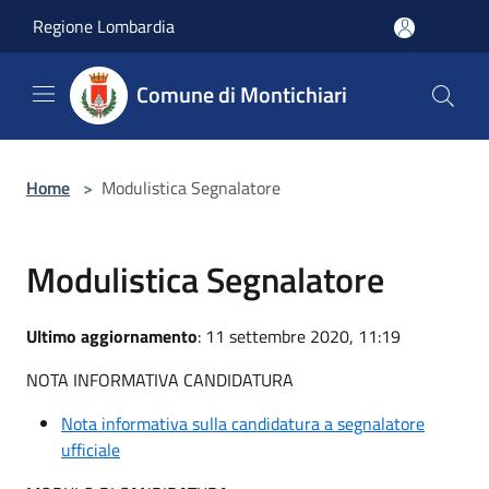
Salta al contenuto principale
Regione Lombardia
Comune di Montichiari
Home
>
Modulistica Segnalatore
Modulistica Segnalatore
Ultimo aggiornamento
: 11 settembre 2020, 11:19
NOTA INFORMATIVA CANDIDATURA
Nota informativa sulla candidatura a segnalatore
ufficiale