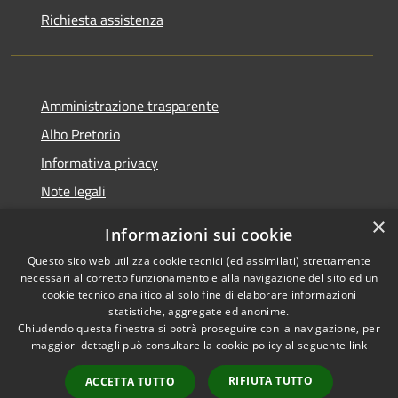
Richiesta assistenza
Amministrazione trasparente
Albo Pretorio
Informativa privacy
Note legali
Dichiarazione di accessibilità
×
Informazioni sui cookie
Whisteblowing
Questo sito web utilizza cookie tecnici (ed assimilati) strettamente
necessari al corretto funzionamento e alla navigazione del sito ed un
cookie tecnico analitico al solo fine di elaborare informazioni
statistiche, aggregate ed anonime.
Chiudendo questa finestra si potrà proseguire con la navigazione, per
RSS
Copyright © 2026 • Comune di
maggiori dettagli può consultare la cookie policy al seguente
link
Accessibilità
Montichiari • Powered by
Privacy
Municipium
Accesso
•
RIFIUTA TUTTO
ACCETTA TUTTO