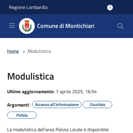
Salta al contenuto principale
Regione Lombardia
Comune di Montichiari
Home
>
Modulistica
Modulistica
Ultimo aggiornamento
: 7 aprile 2025, 16:54
Argomenti
:
Accesso all'informazione
Giustizia
Polizia
La modulistica dell'area Polizia Locale è disponibile