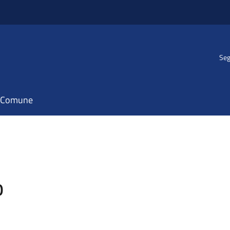
Seg
il Comune
O