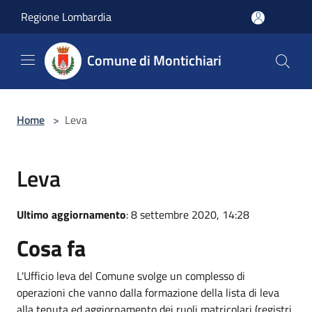
Salta al contenuto principale
Regione Lombardia
Comune di Montichiari
Home
>
Leva
Leva
Ultimo aggiornamento
: 8 settembre 2020, 14:28
Cosa fa
L'Ufficio leva del Comune svolge un complesso di
operazioni che vanno dalla formazione della lista di leva
alla tenuta ed aggiornamento dei ruoli matricolari (registri