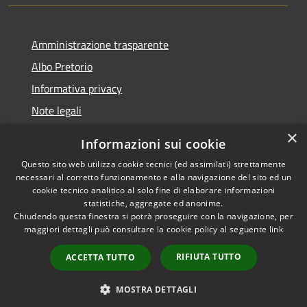
Amministrazione trasparente
Albo Pretorio
Informativa privacy
Note legali
Dichiarazione di accessibilità
×
Informazioni sui cookie
Whisteblowing
Questo sito web utilizza cookie tecnici (ed assimilati) strettamente
necessari al corretto funzionamento e alla navigazione del sito ed un
cookie tecnico analitico al solo fine di elaborare informazioni
statistiche, aggregate ed anonime.
Chiudendo questa finestra si potrà proseguire con la navigazione, per
RSS
Copyright © 2026 • Comune di
maggiori dettagli può consultare la cookie policy al seguente
link
Accessibilità
Montichiari • Powered by
Privacy
Municipium
Accesso
•
RIFIUTA TUTTO
ACCETTA TUTTO
Cookie
redazione
Mappa del sito
MOSTRA DETTAGLI