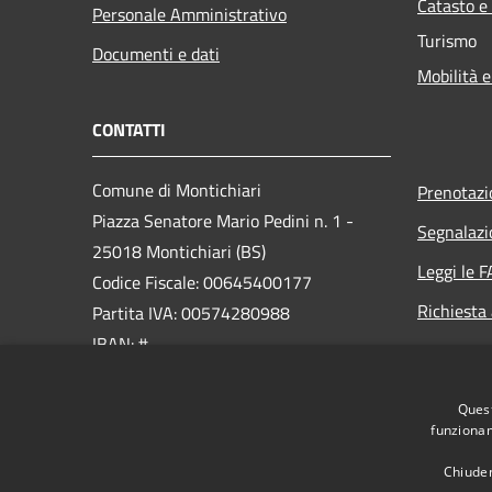
Catasto e
Personale Amministrativo
Turismo
Documenti e dati
Mobilità e
CONTATTI
Comune di Montichiari
Prenotaz
Piazza Senatore Mario Pedini n. 1 -
Segnalazi
25018 Montichiari (BS)
Leggi le 
Codice Fiscale: 00645400177
Richiesta
Partita IVA: 00574280988
IBAN: #
PEC:
Quest
ufficio.protocollo@cert.montichiari.it
funzionam
Centralino Unico: 030.96561
Chiuden