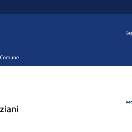
Seg
il Comune
Ved
ziani