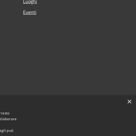
Luoghi
Eventi
×
rretto
 elaborare
agli può