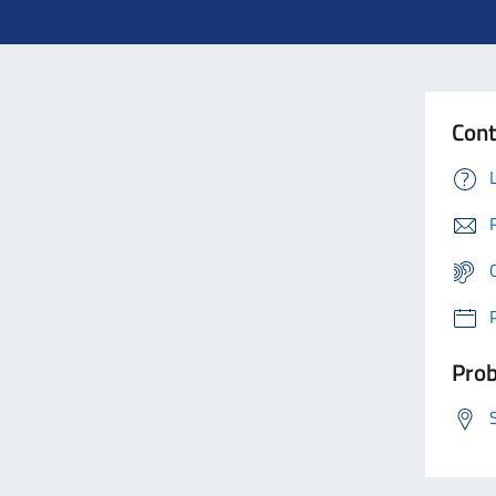
Cont
Prob