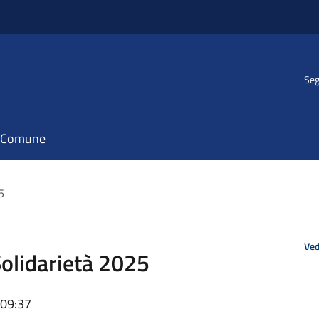
Seg
il Comune
5
Ved
Solidarietà 2025
 09:37