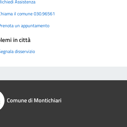
Richiedi Assistenza
Chiama il comune 030.96561
Prenota un appuntamento
lemi in città
Segnala disservizio
Comune di Montichiari