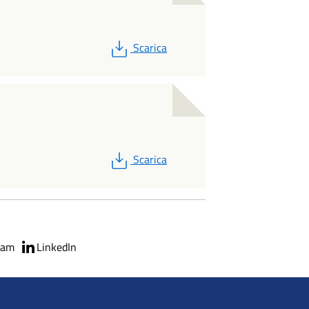
PDF
Scarica
PDF
Scarica
ram
LinkedIn