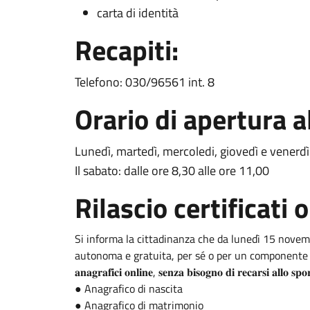
carta di identità
Recapiti:
Telefono: 030/96561 int. 8
Orario di apertura a
Lunedì, martedì, mercoledi, giovedì e venerdì:
Il sabato: dalle ore 8,30 alle ore 11,00
Rilascio certificati o
Si informa la cittadinanza che da lunedì 15 novem
autonoma e gratuita, per sé o per un componente della fam
𝐚𝐧𝐚𝐠𝐫𝐚𝐟𝐢𝐜𝐢 𝐨𝐧𝐥𝐢𝐧𝐞, 𝐬𝐞𝐧𝐳𝐚 𝐛𝐢𝐬𝐨𝐠𝐧𝐨 𝐝𝐢 𝐫𝐞𝐜𝐚𝐫𝐬𝐢 𝐚𝐥𝐥𝐨 𝐬𝐩𝐨𝐫
● Anagrafico di nascita
● Anagrafico di matrimonio