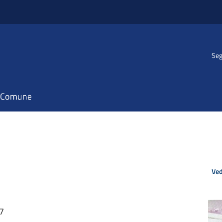
Seg
il Comune
Ved
27