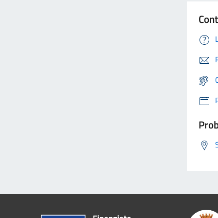
Cont
Prob