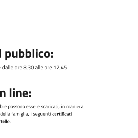
l pubblico:
 dalle ore 8,30 alle ore 12,45
n line:
bre possono essere scaricati, in maniera
iglia, i seguenti 𝐜𝐞𝐫𝐭𝐢𝐟𝐢𝐜𝐚𝐭𝐢
𝐞𝐥𝐥𝐨: