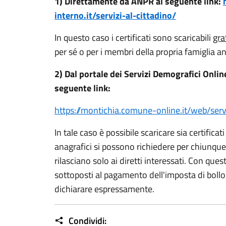
1) Direttamente da ANPR al seguente link:
interno.it/servizi-al-
cittadino/
In questo caso i certificati sono scaricabili
gra
per sé o per i membri della propria famiglia an
2) Dal portale dei Servizi Demografici Onli
seguente link:
https://montichia.comune-
online.it/web/serv
In tale caso è possibile scaricare sia certificati 
anagrafici si possono richiedere per chiunque, 
rilasciano solo ai diretti interessati. Con ques
sottoposti al pagamento dell'imposta di bollo
dichiarare espressamente.
Condividi: