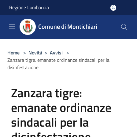
Salta al contenuto principale
Regione Lombardia
Comune di Montichiari
Home
>
Novità
>
Avvisi
>
Zanzara tigre: emanate ordinanze sindacali per la
disinfestazione
Zanzara tigre:
emanate ordinanze
sindacali per la
disinfestazione