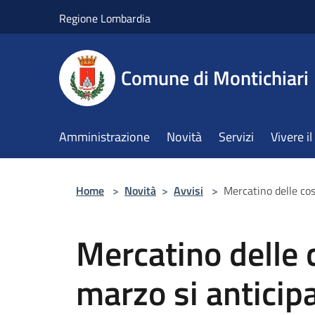
Salta al contenuto principale
Regione Lombardia
Comune di Montichiari
Amministrazione
Novità
Servizi
Vivere 
Home
>
Novità
>
Avvisi
>
Mercatino delle cos
Mercatino delle c
marzo si anticip