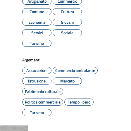
Artigianato
Commercio
Comune
Cultura
Economia
Giovani
Servizi
Sociale
Turismo
Argomenti:
Associazioni
Commercio ambulante
Istruzione
Mercato
Patrimonio culturale
Politica commerciale
Tempo libero
Turismo