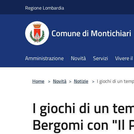
Salta al contenuto principale
Regione Lombardia
Comune di Montichiari
Amministrazione
Novità
Servizi
Vivere 
Home
>
Novità
>
Notizie
>
I giochi di un tem
I giochi di un t
Bergomi con "Il 