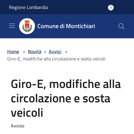
Salta al contenuto principale
Regione Lombardia
Comune di Montichiari
Home
>
Novità
>
Avvisi
>
Giro-E, modifiche alla circolazione e sosta veicoli
Giro-E, modifiche alla
circolazione e sosta
veicoli
Avviso