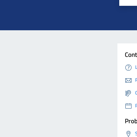
Cont
Prob