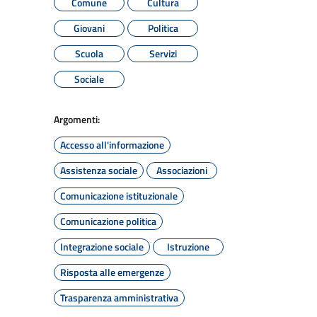
Comune
Cultura
Giovani
Politica
Scuola
Servizi
Sociale
Argomenti:
Accesso all'informazione
Assistenza sociale
Associazioni
Comunicazione istituzionale
Comunicazione politica
Integrazione sociale
Istruzione
Risposta alle emergenze
Trasparenza amministrativa