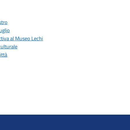
stro
uglio
ettiva al Museo Lechi
ulturale
ittà