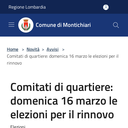
Salta al contenuto principale
Regione Lombardia
Comune di Montichiari
Home
>
Novità
>
Avvisi
>
Comitati di quartiere: domenica 16 marzo le elezioni per il
rinnovo
Comitati di quartiere:
domenica 16 marzo le
elezioni per il rinnovo
Elezioni