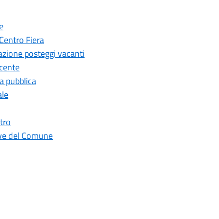
e
 Centro Fiera
azione posteggi vacanti
ucente
a pubblica
ale
tro
ive del Comune