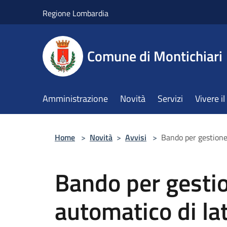
Salta al contenuto principale
Regione Lombardia
Comune di Montichiari
Amministrazione
Novità
Servizi
Vivere 
Home
>
Novità
>
Avvisi
>
Bando per gestione 
Bando per gestio
automatico di lat