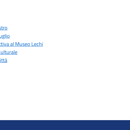
stro
uglio
ettiva al Museo Lechi
ulturale
ittà