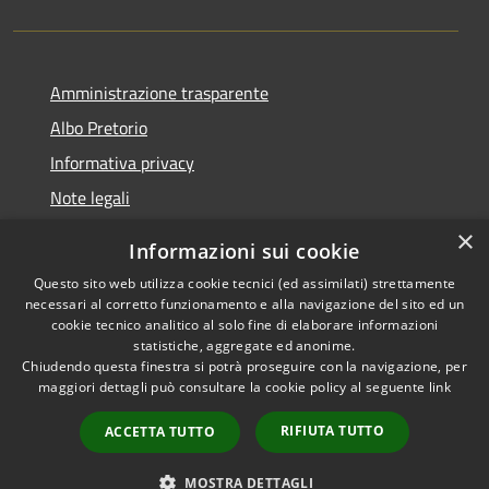
Amministrazione trasparente
Albo Pretorio
Informativa privacy
Note legali
Dichiarazione di accessibilità
×
Informazioni sui cookie
Whisteblowing
Questo sito web utilizza cookie tecnici (ed assimilati) strettamente
necessari al corretto funzionamento e alla navigazione del sito ed un
cookie tecnico analitico al solo fine di elaborare informazioni
statistiche, aggregate ed anonime.
Chiudendo questa finestra si potrà proseguire con la navigazione, per
RSS
Copyright © 2026 • Comune di
maggiori dettagli può consultare la cookie policy al seguente
link
Accessibilità
Montichiari • Powered by
Privacy
Municipium
Accesso
•
RIFIUTA TUTTO
ACCETTA TUTTO
Cookie
redazione
Mappa del sito
MOSTRA DETTAGLI