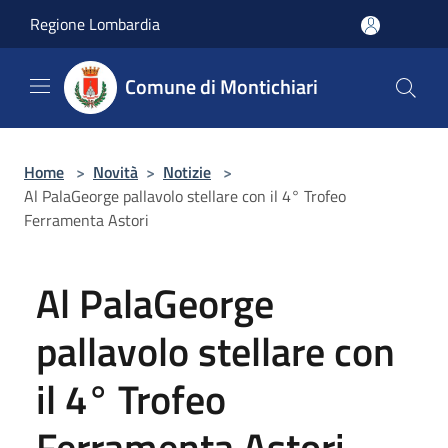
Salta al contenuto principale
Regione Lombardia
Comune di Montichiari
Home
>
Novità
>
Notizie
>
Al PalaGeorge pallavolo stellare con il 4° Trofeo
Ferramenta Astori
Al PalaGeorge
pallavolo stellare con
il 4° Trofeo
Ferramenta Astori