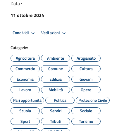
Data :
11 ottobre 2024
Condividi
Vedi azioni
Categorie:
Agricoltura
Ambiente
Artigianato
Commercio
Comune
Cultura
Economia
Edilizia
Giovani
Lavoro
Mobilità
Opere
Pari opportunità
Politica
Protezione Civile
Scuola
Servizi
Sociale
Sport
Tributi
Turismo