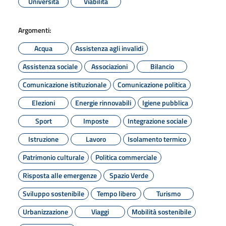
Università
Viabilità
Argomenti:
Acqua
Assistenza agli invalidi
Assistenza sociale
Associazioni
Bilancio
Comunicazione istituzionale
Comunicazione politica
Elezioni
Energie rinnovabili
Igiene pubblica
Sport
Imposte
Integrazione sociale
Istruzione
Lavoro
Isolamento termico
Patrimonio culturale
Politica commerciale
Risposta alle emergenze
Spazio Verde
Sviluppo sostenibile
Tempo libero
Turismo
Urbanizzazione
Viaggi
Mobilità sostenibile