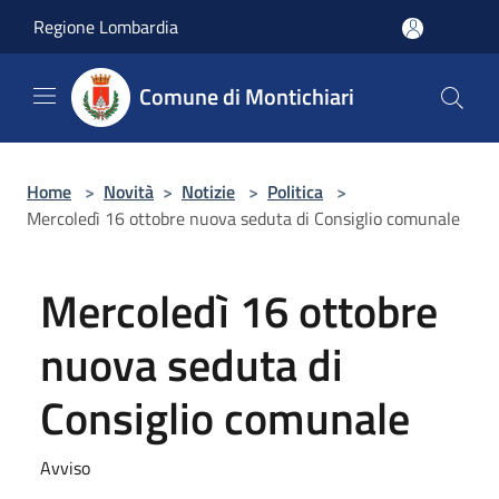
Salta al contenuto principale
Regione Lombardia
Comune di Montichiari
Home
>
Novità
>
Notizie
>
Politica
>
Mercoledì 16 ottobre nuova seduta di Consiglio comunale
Mercoledì 16 ottobre
nuova seduta di
Consiglio comunale
Avviso