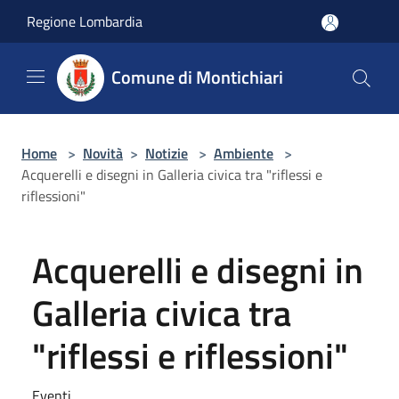
Salta al contenuto principale
Regione Lombardia
Comune di Montichiari
Home
>
Novità
>
Notizie
>
Ambiente
>
Acquerelli e disegni in Galleria civica tra "riflessi e
riflessioni"
Acquerelli e disegni in
Galleria civica tra
"riflessi e riflessioni"
Eventi