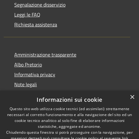
Segnalazione disservizio
Leggi le FAQ
Richiesta assistenza
Amministrazione trasparente
Albo Pretorio
Informativa privacy
Note legali
Dichiarazione di accessibilità
×
Informazioni sui cookie
Whisteblowing
Questo sito web utilizza cookie tecnici (ed assimilati) strettamente
necessari al corretto funzionamento e alla navigazione del sito ed un
cookie tecnico analitico al solo fine di elaborare informazioni
statistiche, aggregate ed anonime.
Chiudendo questa finestra si potrà proseguire con la navigazione, per
RSS
Copyright © 2026 • Comune di
maggiori dettagli può consultare la cookie policy al seguente
link